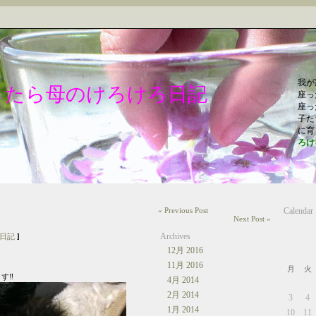
我が
うたら母のけろけろ日記
座っ
座っ
子た
に育
ろけ
« Previous Post
Calendar
Next Post »
Archives
日記
]
12月 2016
11月 2016
月
火
‼️
4月 2014
2月 2014
3
4
1月 2014
10
11