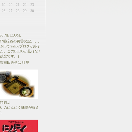
19
20
21
22
23
26
27
28
29
30
o-NET.COM.
!?耄碌爺の黄昏の記。。。
9/12/15でYahooブログが終了
た。このBLOGが見れなく
残念です。)
曽根田舎そば 叶屋
精肉店
いのにんにく味噌が買え
）