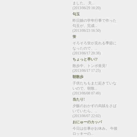
ました。 天...
(2013/06/29 16:20)
勾玉
昨日娘の学年行事で作った
勾玉が、完成...
(2013/06/23 16:50)
蛍
そろそろ蛍が見れる季節に
なったので、...
(2013/06/17 20:38)
ちょっと早い!?
散歩中、トンボ発見!
(2013/06/17 17:25)
朝散歩
子供たちもまだ起きていな
いので、朝散...
(2013/06/08 07:49)
当たり!
夕飯のおかずの烏賊をさば
いていたら、...
(2013/06/07 22:02)
おにゅーのカッパ
今日は仕事がお休み。 午後
ロッキーの...