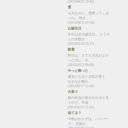
(2013/04/22 16:42)
雪
４月なのに、雪降ってしま
った。 咲き...
(2013/04/21 07:19)
お誕生日
今日は夫の誕生日。 ろうそ
くの本数が...
(2013/03/19 19:27)
除雪
昨日は、とても天気がよか
ったのに、今...
(2013/02/23 09:49)
やっと飾った
週末になると天気が悪く、
なかなか飾れ...
(2013/02/17 11:30)
火祭り
娘の作品が展示されると言
うので、早速...
(2013/02/11 21:42)
似てる？
今晩のおかずは、ハンバー
グ。 旦那の...