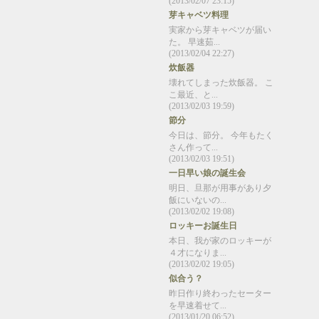
(2013/02/07 23:15)
芽キャベツ料理
実家から芽キャベツが届い
た。 早速茹...
(2013/02/04 22:27)
炊飯器
壊れてしまった炊飯器。 こ
こ最近、と...
(2013/02/03 19:59)
節分
今日は、節分。 今年もたく
さん作って...
(2013/02/03 19:51)
一日早い娘の誕生会
明日、旦那が用事があり夕
飯にいないの...
(2013/02/02 19:08)
ロッキーお誕生日
本日、我が家のロッキーが
４才になりま...
(2013/02/02 19:05)
似合う？
昨日作り終わったセーター
を早速着せて...
(2013/01/20 06:52)