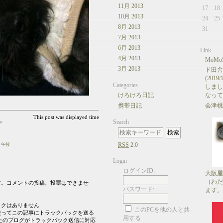
11月 2013
17
18
10月 2013
24
25
8月 2013
31
7月 2013
6月 2013
Link
4月 2013
MoMoS
3月 2013
ド田舎
(201
Categories
しまし
けろけろ日記
なって
携帯日記
会津桃
This post was displayed time
Search
”
RSS
2.0
09 午後
Login
ログインID:
大阪屋
（わだ
す。コメントの投稿、投票はできませ
パスワード:
ます。
ックはありません
このPCを他の人と共
使ってこの記事にトラックバックを送る
用する
たのブログがトラックバック送信に対応