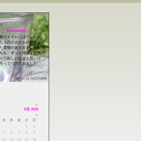
Information
家のトイレにはベンチに
た３匹のカエルが仲良く
た置物があります。わが
ちも、ずっと仲良く元気
って欲しいなぁと思い
け
ろ
ってつけてみました。
←
8月 2026
→
水
木
金
土
日
1
2
5
6
7
8
9
12
13
14
15
16