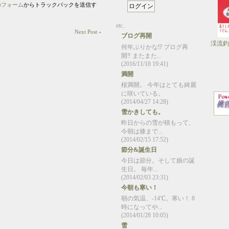
のフォーム
からトラックバックを送信す
etc..
Next Post »
ブログ再開
渓流釣
何年ぶりかな⁉️ ブログ再
開‼️ またまた...
(2016/11/18 19:41)
満開
桜満開。 今年はとても綺麗
に咲いている。
(2014/04/27 14:28)
雪かきしても。
昨日からの雪が積もって、
今朝は膝まで...
(2014/02/15 17:52)
節分&誕生日
今日は節分。そして娘の誕
生日。 毎年...
(2014/02/03 23:31)
今朝も寒い！
朝の気温、-14℃。寒い！ 8
時になってや...
(2014/01/28 10:05)
雪