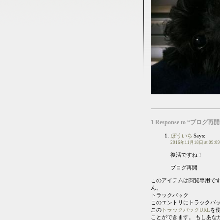
1 Response to “ブログ再開
ぼういち
Says:
2016年11月18日
at 09:
復活ですね！
ブログ再開
このアイテムは閲覧専用で
ん。
トラックバック
このエントリにトラックバ
この
トラックバックURL
を
ことができます。 もしあな