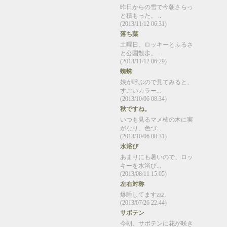
昨日からの雪で今朝さらっ
と積もった。 ...
(2013/11/12 06:31)
落ち葉
土曜日、ロッキーとふるさ
と公園散歩。 ...
(2013/11/12 06:29)
蜘蛛
娘が呼ぶので見てみると、
すごいカラー...
(2013/10/06 08:34)
秋ですね。
いつも見るマメ柿の木に実
がなり、色づ...
(2013/10/06 08:31)
水浴び
あまりにも暑いので、ロッ
キーを水浴び...
(2013/08/11 15:05)
左右対称
爆睡してますzzz。
(2013/07/26 22:44)
サボテン
今朝、サボテンに花が咲き