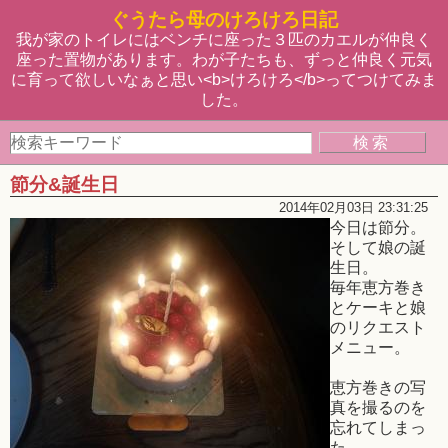
ぐうたら母のけろけろ日記
我が家のトイレにはベンチに座った３匹のカエルが仲良く
座った置物があります。わが子たちも、ずっと仲良く元気
に育って欲しいなぁと思い<b>けろけろ</b>ってつけてみま
した。
節分&誕生日
2014年02月03日 23:31:25
今日は節分。
そして娘の誕
生日。
毎年恵方巻き
とケーキと娘
のリクエスト
メニュー。
恵方巻きの写
真を撮るのを
忘れてしまっ
た。