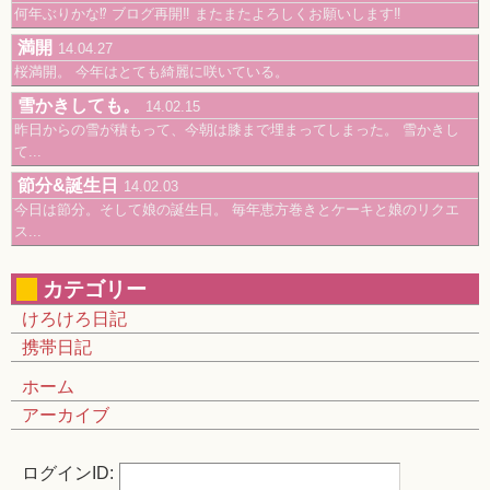
何年ぶりかな⁉️ ブログ再開‼️ またまたよろしくお願いします‼️
満開
14.04.27
桜満開。 今年はとても綺麗に咲いている。
雪かきしても。
14.02.15
昨日からの雪が積もって、今朝は膝まで埋まってしまった。 雪かきし
て...
節分&誕生日
14.02.03
今日は節分。そして娘の誕生日。 毎年恵方巻きとケーキと娘のリクエ
ス...
カテゴリー
けろけろ日記
携帯日記
ホーム
アーカイブ
ログインID: