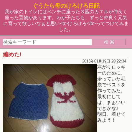
ぐうたら母のけろけろ日記
我が家のトイレにはベンチに座った３匹のカエルが仲良く
座った置物があります。わが子たちも、ずっと仲良く元気
に育って欲しいなぁと思い<b>けろけろ</b>ってつけてみま
した。
編めた!
2013年01月19日 20:22:34
寒がりロッキ
ーのために、
余っていた毛
糸でベストを
作ってみた。
最初にして
は、まぁいい
できかな♪
明日、着せて
みよう！