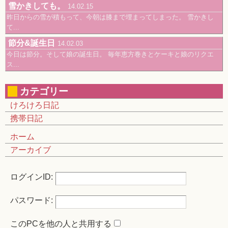
雪かきしても。
14.02.15
昨日からの雪が積もって、今朝は膝まで埋まってしまった。 雪かきし
て...
節分&誕生日
14.02.03
今日は節分。そして娘の誕生日。 毎年恵方巻きとケーキと娘のリクエ
ス...
カテゴリー
けろけろ日記
携帯日記
ホーム
アーカイブ
ログインID:
パスワード:
このPCを他の人と共用する